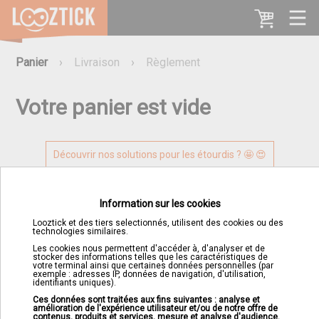
Panier
›
Livraison
›
Règlement
Votre panier est vide
Découvrir nos solutions pour les étourdis ? 🤩 😍
Information sur les cookies
Les frais de port sont offerts à partir du 3ème article.
Looztick et des tiers selectionnés, utilisent des cookies ou des
technologies similaires.
Les cookies nous permettent d'accéder à, d'analyser et de
stocker des informations telles que les caractéristiques de
votre terminal ainsi que certaines données personnelles (par
exemple : adresses IP, données de navigation, d'utilisation,
identifiants uniques).
Ces données sont traitées aux fins suivantes : analyse et
amélioration de l'expérience utilisateur et/ou de notre offre de
contenus, produits et services, mesure et analyse d'audience.