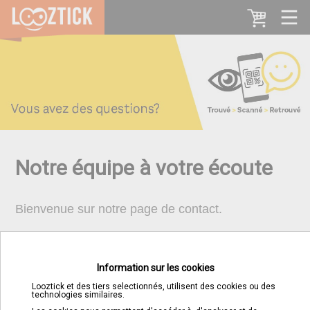
Notre équipe à votre écoute
Bienvenue sur notre page de contact.
Utilisez le formulaire ci-dessous pour nous
envoyer un message directement.
Information sur les cookies
Nous nous efforcerons de vous répondre dans les
Looztick et des tiers selectionnés, utilisent des cookies ou des
plus brefs délais.
technologies similaires.