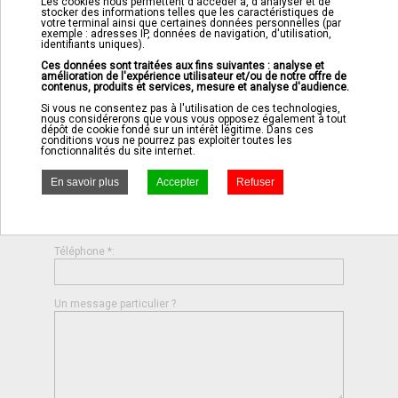
Les cookies nous permettent d'accéder à, d'analyser et de
stocker des informations telles que les caractéristiques de
Peut être pourriez vous trouver la réponse à votre
votre terminal ainsi que certaines données personnelles (par
exemple : adresses IP, données de navigation, d'utilisation,
question sur
cette page
.
identifiants uniques).
Ces données sont traitées aux fins suivantes : analyse et
amélioration de l'expérience utilisateur et/ou de notre offre de
contenus, produits et services, mesure et analyse d'audience.
Si vous ne consentez pas à l'utilisation de ces technologies,
nous considérerons que vous vous opposez également à tout
dépôt de cookie fondé sur un intérêt légitime. Dans ces
conditions vous ne pourrez pas exploiter toutes les
Prénom *:
Nom *:
fonctionnalités du site internet.
Société:
Adresse email *:
Téléphone *:
Un message particulier ?