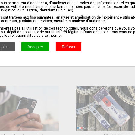
ous permettent d'accéder à, d'analyser et de stocker des informations telles qu
ues de votre terminal ainsi que certaines données personnelles (par exemple : ad
igation, d'utilisation, identifiants uniques).
ont traitées aux fins suivantes : analyse et amélioration de l'expérience utilisat
e contenus, produits et services, mesure et analyse d'audience.
nsentez pas à l'utilisation de ces technologies, nous considérerons que vous v
Pochette pour offrir
Planche de 10 sticker
out dépôt de cookie fondé sur un intérêt légitime. Dans ces conditions vous ne 
es les fonctionnalités du site internet.
Un cadeau original pour 10€
10€ pour sticker à volonté !
x3 = livraison offerte
x3 = livraison offerte