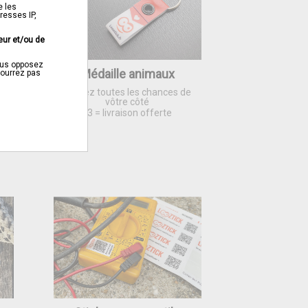
e les
resses IP,
eur et/ou de
ous opposez
Médaille animaux
s
pourrez pas
Mettez toutes les chances de
vôtre côté
x3 = livraison offerte