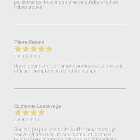
personne qui trouve doit dire ce qu'elle a fait de
l'objet trouvé
Pierre Reneis
il y a 2 mois
Bravo pour cet objet simple, pratique et, à présent,
éfficace compte tenu du retour sympa !
Euphemie Lesauvage
il y a 2 mois
Bonjour, j'ai pris une boîte à offrir pour tester, je
trouve çà très bien, le seul bémol et qu'on ne
puisses pas mettre un stickers sur 2 téléphone