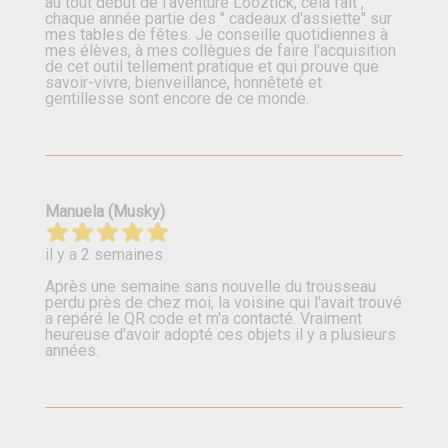
au tout début de l'aventure Looztick, cela fait ,
chaque année partie des " cadeaux d'assiette" sur
mes tables de fêtes. Je conseille quotidiennes à
mes élèves, à mes collègues de faire l'acquisition
de cet outil tellement pratique et qui prouve que
savoir-vivre, bienveillance, honnêteté et
gentillesse sont encore de ce monde.
Manuela (Musky)
il y a 2 semaines
Après une semaine sans nouvelle du trousseau
perdu près de chez moi, la voisine qui l'avait trouvé
a repéré le QR code et m'a contacté. Vraiment
heureuse d'avoir adopté ces objets il y a plusieurs
années.