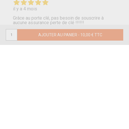
il y a 4 mois
Grâce au porte clé, pas besoin de souscrire à
aucune assurance perte de clé !!!!!!
Merci pour les economies !!!!!! Je pense que je
vais penser au médaillon pour le chien.
Merci beaucoup pour vos bonnes idées.
July potdecolle
il y a 4 mois
Système génial pour retrouver mon chien fugueur !