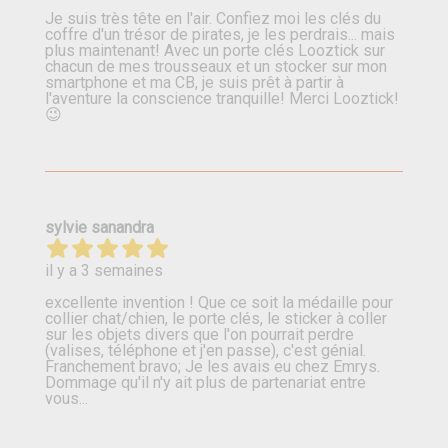
Je suis très tête en l'air. Confiez moi les clés du
coffre d'un trésor de pirates, je les perdrais... mais
plus maintenant! Avec un porte clés Looztick sur
chacun de mes trousseaux et un stocker sur mon
smartphone et ma CB, je suis prêt à partir à
l'aventure la conscience tranquille! Merci Looztick!
😉
sylvie sanandra
il y a 3 semaines
excellente invention ! Que ce soit la médaille pour
collier chat/chien, le porte clés, le sticker à coller
sur les objets divers que l'on pourrait perdre
(valises, téléphone et j'en passe), c'est génial.
Franchement bravo; Je les avais eu chez Emrys.
Dommage qu'il n'y ait plus de partenariat entre
vous...