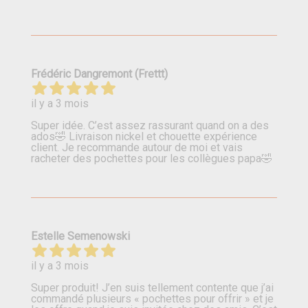
Frédéric Dangremont (Frettt)
il y a 3 mois
Super idée. C’est assez rassurant quand on a des
ados🤣 Livraison nickel et chouette expérience
client. Je recommande autour de moi et vais
racheter des pochettes pour les collègues papa🤣
Estelle Semenowski
il y a 3 mois
Super produit! J’en suis tellement contente que j’ai
commandé plusieurs « pochettes pour offrir » et je